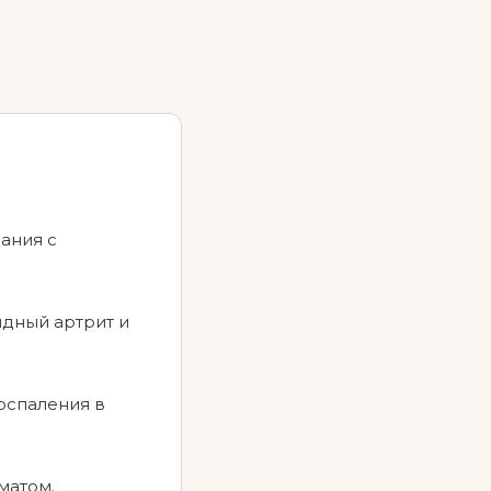
вания с
идный артрит и
воспаления в
матом.