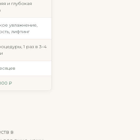
яя и глубокая
а
кое увлажнение,
ость, лифтинг
роцедуры, 1 раз в 3–4
ли
месяцев
 000 ₽
ств в