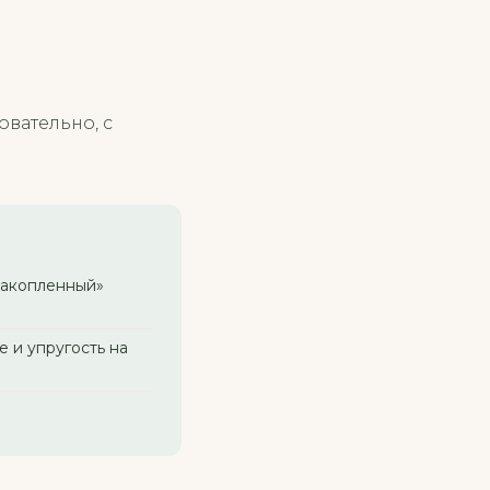
овательно, с
накопленный»
 и упругость на