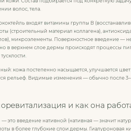
й кожи. Состав подбирается под конкретную задачу
нии волос, тела.
ококтейль входят витамины группы B (восстанавли
оты (строительный материал коллагена), антиоксида
ов), микроэлементы. Поверхностное введение — не 
но в верхнем слое дермы происходят процессы пи
тусклости.
ный: кожа постепенно насыщается, улучшается цвет
ся рельеф. Видимые изменения — обычно после 3–
иоревитализация и как она работ
— это введение нативной (нативная — значит натур
оты в более глубокие слои дермы. Гиалуроновая ки