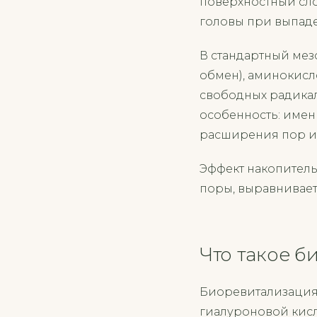
поверхностный сло
головы при выпаде
В стандартный мез
обмен), аминокисл
свободных радикал
особенность: имен
расширения пор и 
Эффект накопитель
поры, выравнивает
Что такое б
Биоревитализация 
гиалуроновой кисл