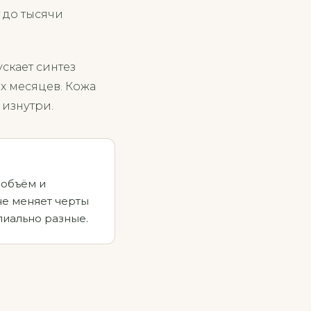
 до тысячи
скает синтез
х месяцев. Кожа
 изнутри.
 объём и
не меняет черты
ипиально разные.