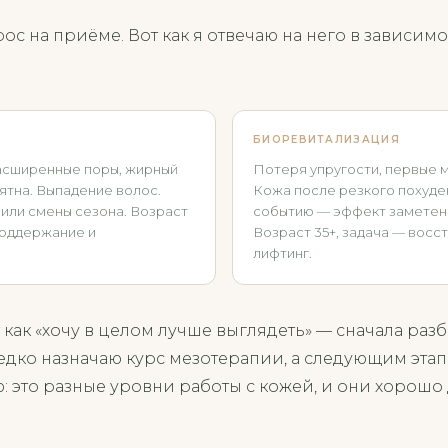
с на приёме. Вот как я отвечаю на него в зависимос
БИОРЕВИТАЛИЗАЦИЯ
расширенные поры, жирный
Потеря упругости, первые м
ятна. Выпадение волос.
Кожа после резкого похуде
или смены сезона. Возраст
событию — эффект заметен ч
 поддержание и
Возраст 35+, задача — восс
лифтинг.
 как «хочу в целом лучше выглядеть» — сначала раз
едко назначаю курс мезотерапии, а следующим эта
 это разные уровни работы с кожей, и они хорошо