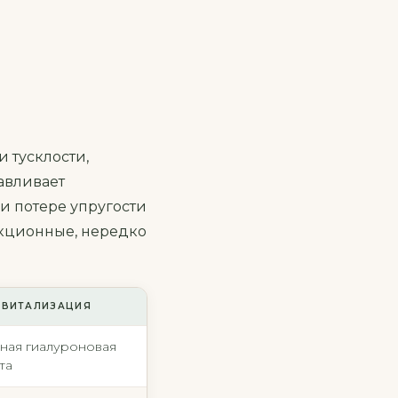
 тусклости,
авливает
и потере упругости
екционные, нередко
ЕВИТАЛИЗАЦИЯ
ная гиалуроновая
та