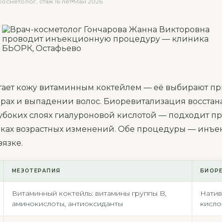
осметолог, стаж 16 лет
Май 2026
ает кожу витаминным коктейлем — её выбирают при
рах и выпадении волос. Биоревитализация восстан
убоких слоях гиалуроновой кислотой — подходит пр
аках возрастных изменений. Обе процедуры — инъ
вязке.
МЕЗОТЕРАПИЯ
БИОР
Витаминный коктейль: витамины группы B,
Натив
аминокислоты, антиоксиданты
кисло