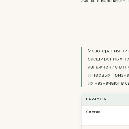
Жанна Гончарова
Врач-к
Мезотерапия пит
расширенных по
увлажнение в гл
и первых призн
их назначают в с
ПАРАМЕТР
Состав