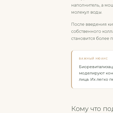
наполнитель, а мо
молекул воды.
После введения кис
собственного колл
становится более 
ВАЖНЫЙ НЮАНС
Биоревитализац
моделируют конт
лица. Их легко 
Кому что по