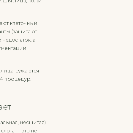
: для лица, кожи
вают клеточный
нты (защита от
недостаток, а
гментации,
 лица, сужаются
4 процедур.
ает
альная, несшитая)
слота — это не