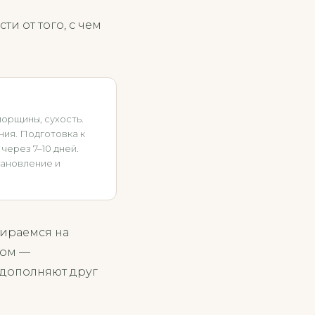
ти от того, с чем
орщины, сухость.
ния. Подготовка к
ерез 7–10 дней.
тановление и
бираемся на
пом —
 дополняют друг