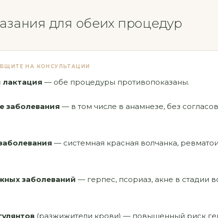
азания для обеих процедур
БЩИТЕ НА КОНСУЛЬТАЦИИ
и лактация
— обе процедуры противопоказаны.
е заболевания
— в том числе в анамнезе, без согласо
заболевания
— системная красная волчанка, ревмато
жных заболеваний
— герпес, псориаз, акне в стадии 
гулянтов
(разжижители крови) — повышенный риск ге