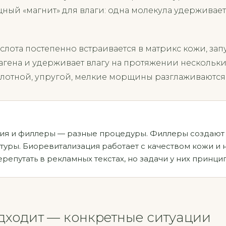
щный «магнит» для влаги: одна молекула удерживает
лота постепенно встраивается в матрикс кожи, запу
агена и удерживает влагу на протяжении нескольки
плотной, упругой, мелкие морщины разглаживаются
ия и филлеры — разные процедуры. Филлеры создают
уры. Биоревитализация работает с качеством кожи и 
перепутать в рекламных текстах, но задачи у них принц
дходит — конкретные ситуации