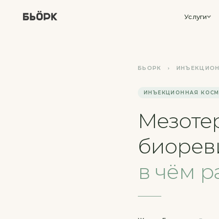
Услуги
БЬОРК
›
ИНЪЕКЦИОН
ИНЪЕКЦИОННАЯ КОС
Мезоте
биорев
в чём р