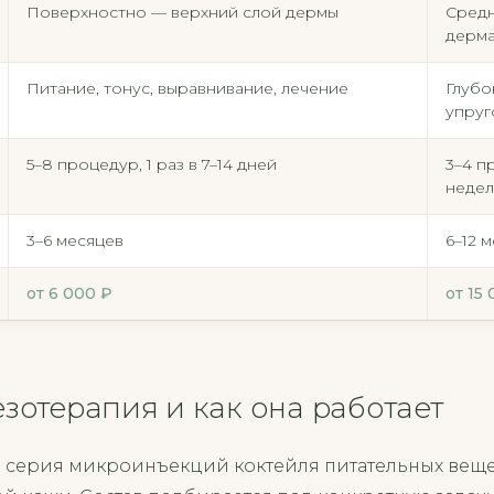
Поверхностно — верхний слой дермы
Средн
дерм
Питание, тонус, выравнивание, лечение
Глубо
упруг
5–8 процедур, 1 раз в 7–14 дней
3–4 п
неде
3–6 месяцев
6–12 
от 6 000 ₽
от 15
езотерапия и как она работает
 серия микроинъекций коктейля питательных веще